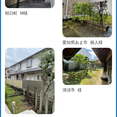
朝日町
M様
愛知県あま市
個人様
清須市
様