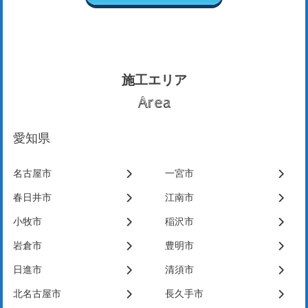
施工エリア
Area
愛知県
名古屋市
一宮市
春日井市
江南市
小牧市
稲沢市
岩倉市
豊明市
日進市
清須市
北名古屋市
長久手市