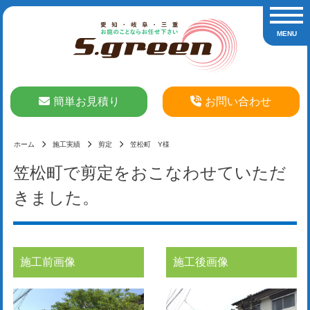
Skip
toggle n
to
MENU
content
簡単お見積り
お問い合わせ
ホーム
施工実績
剪定
笠松町 Y様
笠松町
で剪定をおこなわせていただ
きました。
施工前画像
施工後画像