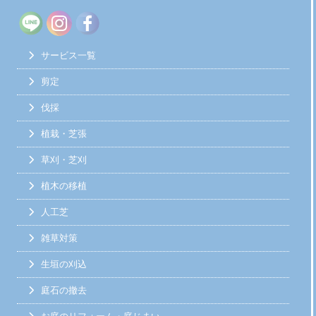
サービス一覧
剪定
伐採
植栽・芝張
草刈・芝刈
植木の移植
人工芝
雑草対策
生垣の刈込
庭石の撤去