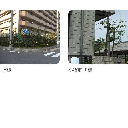
町
H様
小牧市
F様