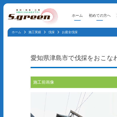
Skip
ホーム
初めての方へ
to
content
ホーム
施工実績
伐採
お庭全伐採
愛知県津島市
で伐採をおこな
施工前画像