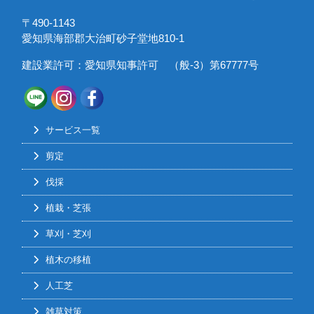
〒490-1143
愛知県海部郡大治町砂子堂地810-1
建設業許可：愛知県知事許可 （般-3）第67777号
サービス一覧
剪定
伐採
植栽・芝張
草刈・芝刈
植木の移植
人工芝
雑草対策