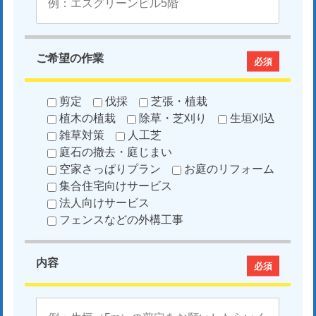
ご希望の作業
必須
剪定
伐採
芝張・植栽
植木の植栽
除草・芝刈り
生垣刈込
雑草対策
人工芝
庭石の撤去・庭じまい
空家さっぱりプラン
お庭のリフォーム
集合住宅向けサービス
法人向けサービス
フェンスなどの外構工事
内容
必須