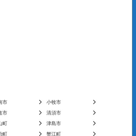
南市
小牧市
進市
清須市
山町
津島市
治町
蟹江町