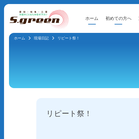
Skip
ホーム
初めての方へ
to
content
ホーム
現場日記
リピート祭！
リピート祭！